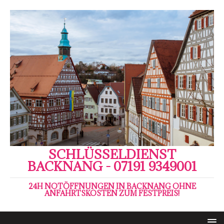
SCHLÜSSELDIENST
BACKNANG - 07191 9349001
24H NOTÖFFNUNGEN IN BACKNANG OHNE
ANFAHRTSKOSTEN ZUM FESTPREIS!