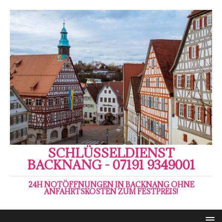
SCHLÜSSELDIENST
BACKNANG - 07191 9349001
24H NOTÖFFNUNGEN IN BACKNANG OHNE
ANFAHRTSKOSTEN ZUM FESTPREIS!