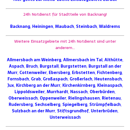
24h Notdienst für Stadtteile von Backnang!
Backnang
,
Heiningen
,
Maubach
,
Steinbach
,
Waldrems
Weitere Einsatzgebiete mit 24h Notdienst sind unter
anderem…
Allmersbach am Weinberg
,
Allmersbach im Tal
,
Althütte
,
Aspach
,
Bruch
,
Burgstall
,
Burgstetten
,
Burgstall an der
Murr
,
Cottenweiler
,
Ebersberg
,
Erbstetten
,
Fichtenberg
,
Fornsbach
,
Grab
,
Großaspach
,
Großerlach
,
Heutensbach
,
Jux
,
Kirchberg an der Murr
,
Kirchenkirnberg
,
Kleinaspach
,
Lippoldsweiler
,
Murrhardt
,
Nassach
,
Oberbürden
,
Oberweissach
,
Oppenweiler
,
Rielingshausen
,
Rietenau
,
Rudersberg
,
Sechselberg
,
Spiegelberg
,
Strümpfelbach
,
Sulzbach an der Murr
,
Stiftsgrundhof
,
Unterbrüden
,
Unterweissach