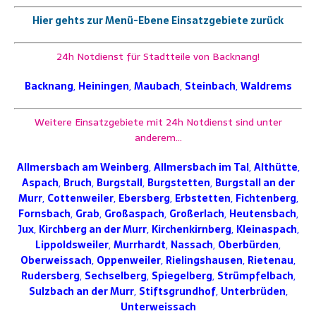
Hier gehts zur Menü-Ebene Einsatzgebiete zurück
24h Notdienst für Stadtteile von Backnang!
Backnang
,
Heiningen
,
Maubach
,
Steinbach
,
Waldrems
Weitere Einsatzgebiete mit 24h Notdienst sind unter
anderem…
Allmersbach am Weinberg
,
Allmersbach im Tal
,
Althütte
,
Aspach
,
Bruch
,
Burgstall
,
Burgstetten
,
Burgstall an der
Murr
,
Cottenweiler
,
Ebersberg
,
Erbstetten
,
Fichtenberg
,
Fornsbach
,
Grab
,
Großaspach
,
Großerlach
,
Heutensbach
,
Jux
,
Kirchberg an der Murr
,
Kirchenkirnberg
,
Kleinaspach
,
Lippoldsweiler
,
Murrhardt
,
Nassach
,
Oberbürden
,
Oberweissach
,
Oppenweiler
,
Rielingshausen
,
Rietenau
,
Rudersberg
,
Sechselberg
,
Spiegelberg
,
Strümpfelbach
,
Sulzbach an der Murr
,
Stiftsgrundhof
,
Unterbrüden
,
Unterweissach