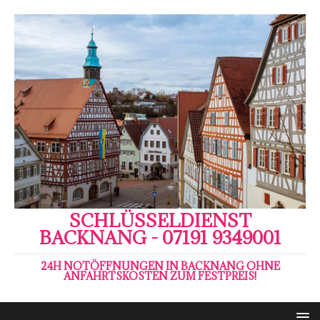
SCHLÜSSELDIENST
BACKNANG - 07191 9349001
24H NOTÖFFNUNGEN IN BACKNANG OHNE
ANFAHRTSKOSTEN ZUM FESTPREIS!