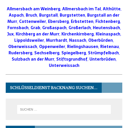
Allmersbach am Weinberg
,
Allmersbach im Tal
,
Althütte
,
Aspach
,
Bruch
,
Burgstall
,
Burgstetten
,
Burgstall an der
Murr
,
Cottenweiler
,
Ebersberg
,
Erbstetten
,
Fichtenberg
,
Fornsbach
,
Grab
,
Großaspach
,
Großerlach
,
Heutensbach
,
Jux
,
Kirchberg an der Murr
,
Kirchenkirnberg
,
Kleinaspach
,
Lippoldsweiler
,
Murrhardt
,
Nassach
,
Oberbürden
,
Oberweissach
,
Oppenweiler
,
Rielingshausen
,
Rietenau
,
Rudersberg
,
Sechselberg
,
Spiegelberg
,
Strümpfelbach
,
Sulzbach an der Murr
,
Stiftsgrundhof
,
Unterbrüden
,
Unterweissach
SCHLÜSSELDIENST BACKNANG SUCHEN…