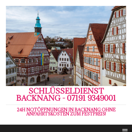
SCHLÜSSELDIENST
BACKNANG - 07191 9349001
24H NOTÖFFNUNGEN IN BACKNANG OHNE
ANFAHRTSKOSTEN ZUM FESTPREIS!