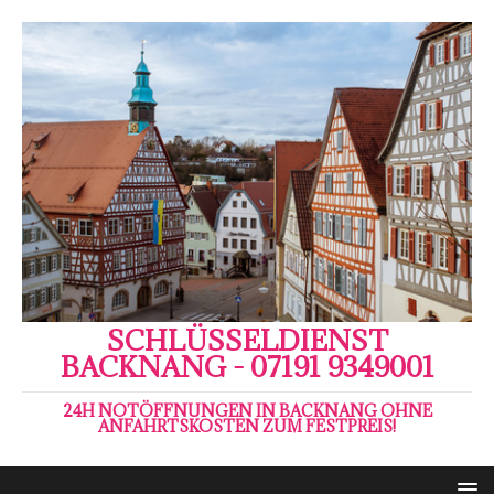
SCHLÜSSELDIENST
BACKNANG - 07191 9349001
24H NOTÖFFNUNGEN IN BACKNANG OHNE
ANFAHRTSKOSTEN ZUM FESTPREIS!