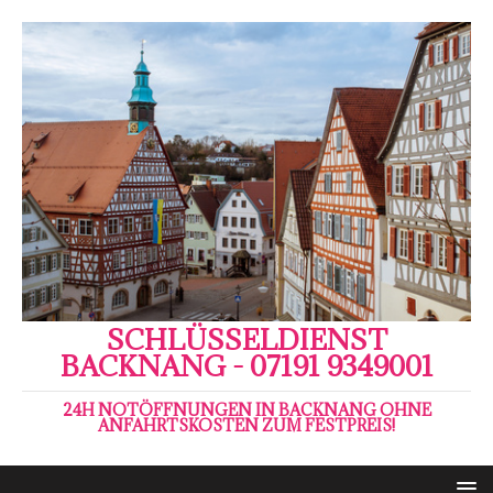
SCHLÜSSELDIENST
BACKNANG - 07191 9349001
24H NOTÖFFNUNGEN IN BACKNANG OHNE
ANFAHRTSKOSTEN ZUM FESTPREIS!