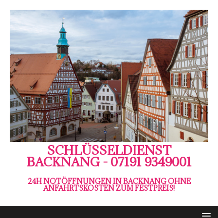
SCHLÜSSELDIENST
BACKNANG - 07191 9349001
24H NOTÖFFNUNGEN IN BACKNANG OHNE
ANFAHRTSKOSTEN ZUM FESTPREIS!