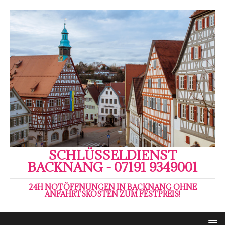
SCHLÜSSELDIENST
BACKNANG - 07191 9349001
24H NOTÖFFNUNGEN IN BACKNANG OHNE
ANFAHRTSKOSTEN ZUM FESTPREIS!