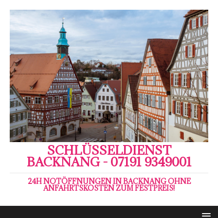
SCHLÜSSELDIENST
BACKNANG - 07191 9349001
24H NOTÖFFNUNGEN IN BACKNANG OHNE
ANFAHRTSKOSTEN ZUM FESTPREIS!